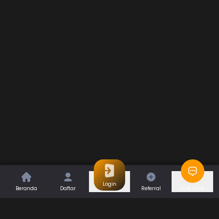
Login
Beranda
Daftar
Referral
Live Chat
Permainan