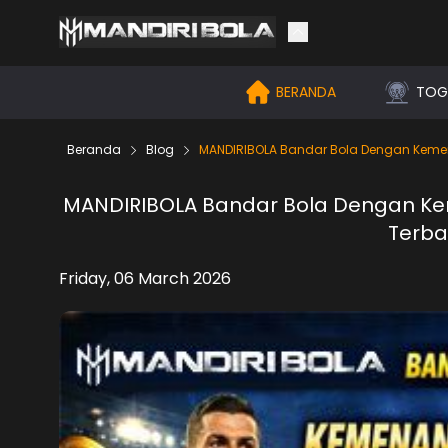
BERANDA
TOG
Beranda
Blog
MANDIRIBOLA Bandar Bola Dengan Kemena
MANDIRIBOLA Bandar Bola Dengan Kem
Terba
Friday, 06 March 2026