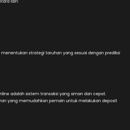
tara lain:
t menentukan strategi taruhan yang sesuai dengan prediksi
nline adalah sistem transaksi yang aman dan cepat.
an yang memudahkan pemain untuk melakukan deposit