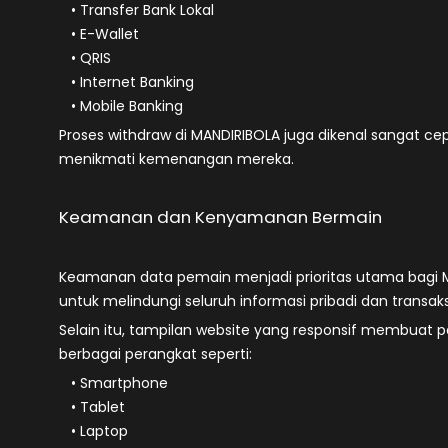
Transfer Bank Lokal
E-Wallet
QRIS
Internet Banking
Mobile Banking
Proses withdraw di MANDIRIBOLA juga dikenal sangat c
menikmati kemenangan mereka.
Keamanan dan Kenyamanan Bermain
Keamanan data pemain menjadi prioritas utama bagi MA
untuk melindungi seluruh informasi pribadi dan transak
Selain itu, tampilan website yang responsif membuat
berbagai perangkat seperti:
Smartphone
Tablet
Laptop