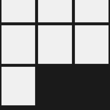
Big Button Bash
Ultra Warp Roulette
FlyX
Break Away Shootout
Fruit Blast
Match Day
The Incredible Balloon Machine