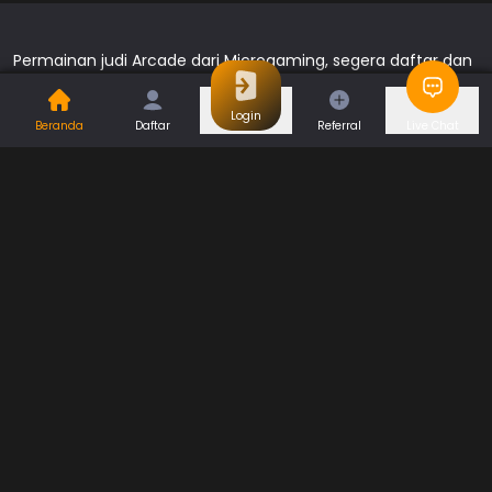
Permainan judi Arcade dari Microgaming, segera daftar dan
lakukan deposit untuk mendapatkan bonus menarik dari
permainan arcade
Login
Beranda
Daftar
Referral
Live Chat
Sembunyikan
Permainan
Togel
Slot
Casino
Games
Sports
Promo
Bantuan & Panduan
Tentang Kami
Syarat dan Ketentuan
Kebijakan Privasi
Pusat Bantuan
Dice Pop
Mine Pop
Plinko Pop
Big Button Bash
Ultra Warp Roulette
FlyX
Break Away Shootout
Fruit Blast
Match Day
The Incredible Balloon Machine